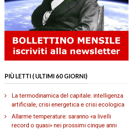
PIÙ LETTI ( ULTIMI 60 GIORNI)
La termodinamica del capitale: intelligenza
artificiale, crisi energetica e crisi ecologica
Allarme temperature: saranno «a livelli
record o quasi» nei prossimi cinque anni