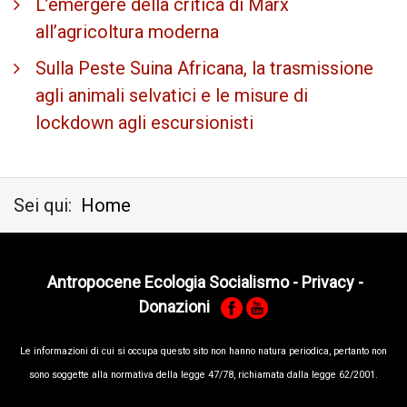
L’emergere della critica di Marx
all’agricoltura moderna
Sulla Peste Suina Africana, la trasmissione
agli animali selvatici e le misure di
lockdown agli escursionisti
Sei qui:
Home
Antropocene Ecologia Socialismo
-
Privacy
-
Donazioni
Le informa­zioni di cui si occupa questo sito non hanno na­tura periodica, pertanto non
sono sog­gette alla normativa della legge 47/78, richiamata dalla leg­ge 62/­2001.