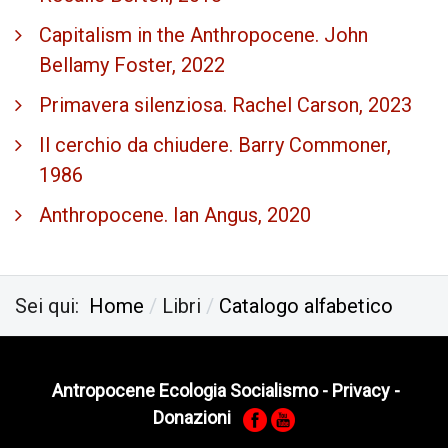
Capitalism in the Anthropocene. John
Bellamy Foster, 2022
Primavera silenziosa. Rachel Carson, 2023
Il cerchio da chiudere. Barry Commoner,
1986
Anthropocene. Ian Angus, 2020
Sei qui:
Home
Libri
Catalogo alfabetico
Antropocene Ecologia Socialismo
-
Privacy
-
Donazioni