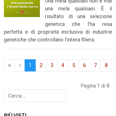
Una mela qualsiasi non è mai
una mela qualsiasi. È il
risultato di una selezione
genetica che l’ha resa
perfetta e di proprietà esclusiva di industrie
genetiche che controllano l’intera filiera.
1
2
3
4
5
6
7
8
Pagina 1 di 8
Cerca
PIÙ VISTI