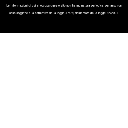
Le informa­zioni di cui si occupa questo sito non hanno na­tura periodica, pertanto non
sono sog­gette alla normativa della legge 47/78, richiamata dalla leg­ge 62/­2001.