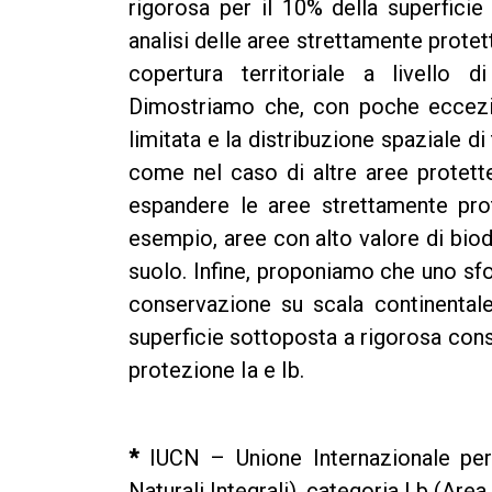
rigorosa per il 10% della superficie
analisi delle aree strettamente protette
copertura territoriale a livello di
Dimostriamo che, con poche eccezio
limitata e la distribuzione spaziale di 
come nel caso di altre aree protette
espandere le aree strettamente prot
esempio, aree con alto valore di biod
suolo. Infine, proponiamo che uno sf
conservazione su scala continental
superficie sottoposta a rigorosa cons
protezione Ia e Ib.
*
IUCN – Unione Internazionale per 
Naturali Integrali), categoria I b (Area