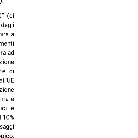
).
0” (di
 degli
ira a
amenti
ira ad
ezione
te di
ll'UE
zione
, ma è
ici e
el 10%
esaggi
pico.