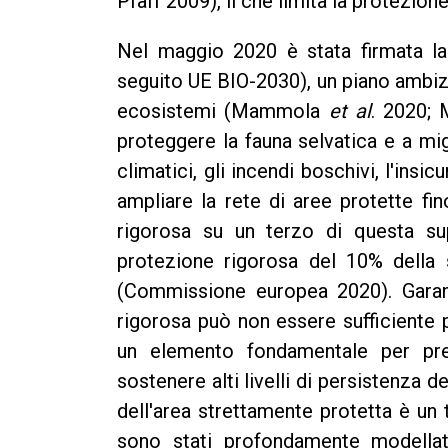
Pfaff 2009), il che limita la protezi
Nel maggio 2020 è stata firmata la “
seguito UE BIO-2030), un piano ambizi
ecosistemi (Mammola
et al
. 2020;
proteggere la fauna selvatica e a mig
climatici, gli incendi boschivi, l'insi
ampliare la rete di aree protette fi
rigorosa su un terzo di questa sup
protezione rigorosa del 10% della s
(Commissione europea 2020). Garant
rigorosa può non essere sufficiente 
un elemento fondamentale per pre
sostenere alti livelli di persistenza 
dell'area strettamente protetta è un
sono stati profondamente modellat