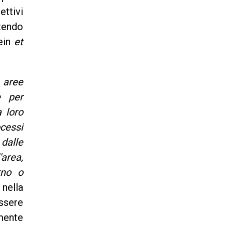
ettivi
ntendo
tein
et
 aree
e per
a loro
cessi
dalle
area,
rno o
 nella
ssere
mente