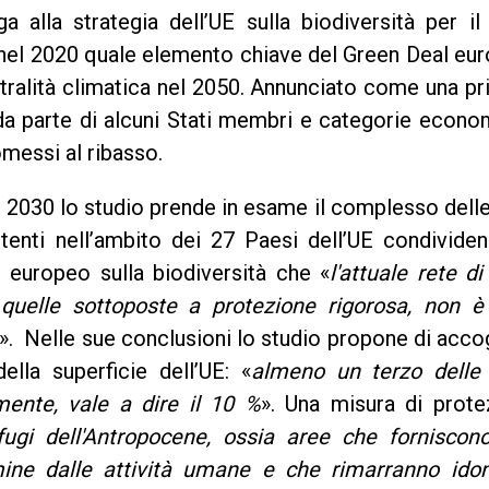
ga alla strategia dell’UE sulla biodiversità per i
el 2020 quale elemento chiave del Green Deal eur
utralità climatica nel 2050. Annunciato come una pri
 da parte di alcuni Stati membri e categorie econ
essi al ribasso.
 il 2030 lo studio prende in esame il complesso dell
istenti nell’ambito dei 27 Paesi dell’UE condivide
europeo sulla biodiversità che «
l'attuale rete d
quelle sottoposte a protezione rigorosa, non è
». Nelle sue conclusioni lo studio propone di acco
lla superficie dell’UE: «
almeno un terzo delle
mente, vale a dire il 10 %
». Una misura di prote
ifugi dell'Antropocene, ossia aree che forniscon
mine dalle attività umane e che rimarranno ido