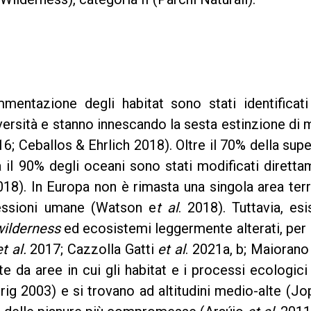
mentazione degli habitat sono stati identificati
odiversità e stanno innescando la sesta estinzione di
016; Ceballos & Ehrlich 2018). Oltre il 70% della supe
ca il 90% degli oceani sono stati modificati dirett
18). In Europa non è rimasta una singola area ter
essioni umane (Watson e
t al
. 2018). Tuttavia, es
wilderness
ed ecosistemi leggermente alterati, per 
et al.
2017; Cazzolla Gatti
et al
. 2021a, b; Maioran
 da aree in cui gli habitat e i processi ecologic
rig 2003) e si trovano ad altitudini medio-alte (J