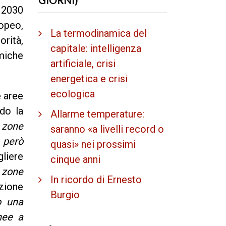
l 2030
opeo,
La termodinamica del
orità,
capitale: intelligenza
omiche
artificiale, crisi
energetica e crisi
ecologica
e aree
ndo la
Allarme temperature:
i zone
saranno «a livelli record o
 però
quasi» nei prossimi
gliere
cinque anni
 zone
In ricordo di Ernesto
zione
Burgio
o una
nee a