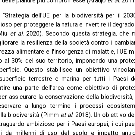
one delle pianure più compromesse (Araújo
et al
. 2011
Strategia dell'UE per la biodiversità per il 203
oso per proteggere la natura e invertire il degrado
 Miu
et al
. 2020). Secondo questa strategia, che m
liorare la resilienza della società contro i cambi
curezza alimentare e l'insorgenza di malattie, l'UE m
no al 30% del suo territorio, imponendo una prot
erficie. Questo stabilisce un obiettivo vincolan
uperficie terrestre e marina per tutti i Paesi de
ire una parte dell'area come obiettivo di prote
per assicurare la conservazione della biodiversità
servare a lungo termine i processi ecosistem
della biodiversità (Pimm
et al
. 2018). Un obiettivo d
 traguardo ambizioso per i Paesi europei, i cui pa
i da millenni di uso del suolo e impatto antro