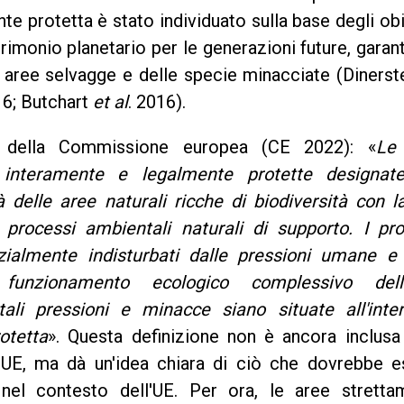
te protetta è stato individuato sulla base degli obi
trimonio planetario per le generazioni future, gara
le aree selvagge e delle specie minacciate (Diners
16; Butchart
et al
. 2016).
 della Commissione europea (CE 2022): «
Le
 interamente e legalmente protette designat
tà delle aree naturali ricche di biodiversità con l
 processi ambientali naturali di supporto. I pro
nzialmente indisturbati dalle pressioni umane e 
unzionamento ecologico complessivo dell'
ali pressioni e minacce siano situate all'inte
otetta
». Questa definizione non è ancora inclusa
l'UE, ma dà un'idea chiara di ciò che dovrebbe e
nel contesto dell'UE. Per ora, le aree stretta