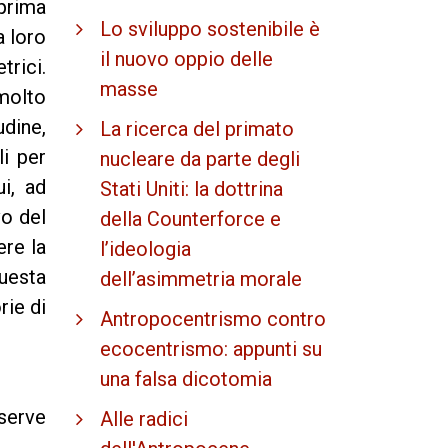
 prima
Lo sviluppo sostenibile è
a loro
il nuovo oppio delle
rici.
masse
molto
udine,
La ricerca del primato
li per
nucleare da parte degli
i, ad
Stati Uniti: la dottrina
vo del
della Counterforce e
ere la
l’ideologia
uesta
dell’asimmetria morale
rie di
Antropocentrismo contro
ecocentrismo: appunti su
una falsa dicotomia
serve
Alle radici