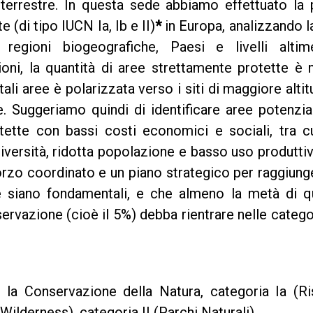
 terrestre. In questa sede abbiamo effettuato la
 (di tipo IUCN Ia, Ib e II)
*
in Europa, analizzando l
 regioni biogeografiche, Paesi e livelli altimet
ni, la quantità di aree strettamente protette è 
tali aree è polarizzata verso i siti di maggiore altit
. Suggeriamo quindi di identificare aree potenzia
ette con bassi costi economici e sociali, tra cu
iversità, ridotta popolazione e basso uso produtti
orzo coordinato e un piano strategico per raggiung
e siano fondamentali, e che almeno la metà di q
ervazione (cioè il 5%) debba rientrare nelle catego
la Conservazione della Natura, categoria Ia (Ri
 Wilderness), categoria II (Parchi Naturali).