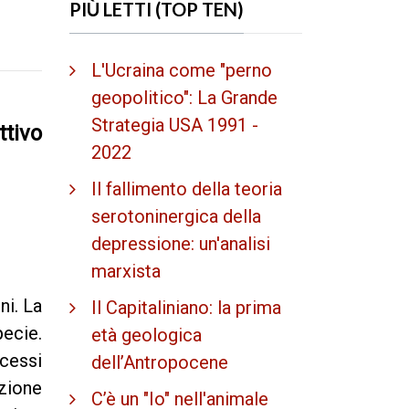
PIÙ LETTI (TOP TEN)
L'Ucraina come "perno
geopolitico": La Grande
Strategia USA 1991 -
ttivo
2022
Il fallimento della teoria
serotoninergica della
depressione: un'analisi
marxista
ni. La
Il Capitaliniano: la prima
pecie.
età geologica
cessi
dell’Antropocene
ezione
C’è un "Io" nell'animale