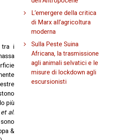
dell'Antropocene
L’emergere della critica
di Marx all’agricoltura
moderna
Sulla Peste Suina
 tra i
Africana, la trasmissione
 massa
agli animali selvatici e le
rficie
misure di lockdown agli
amente
escursionisti
restre
istono
lo più
o
et al
.
i sono
oppa &