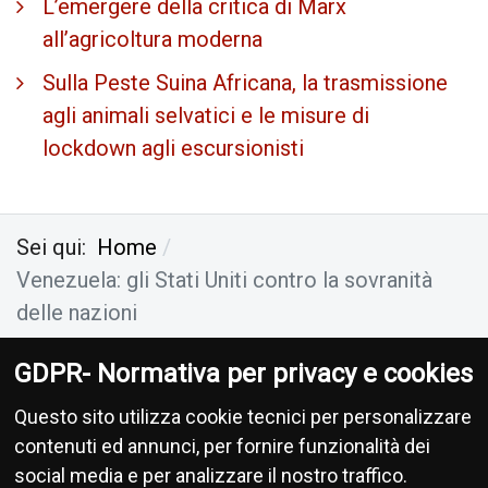
L’emergere della critica di Marx
all’agricoltura moderna
Sulla Peste Suina Africana, la trasmissione
agli animali selvatici e le misure di
lockdown agli escursionisti
Sei qui:
Home
Venezuela: gli Stati Uniti contro la sovranità
delle nazioni
GDPR- Normativa per privacy e cookies
Antropocene Ecologia Socialismo
-
Privacy
-
Questo sito utilizza cookie tecnici per personalizzare
Donazioni
contenuti ed annunci, per fornire funzionalità dei
social media e per analizzare il nostro traffico.
Le informa­zioni di cui si occupa questo sito non hanno na­tura periodica, pertanto non