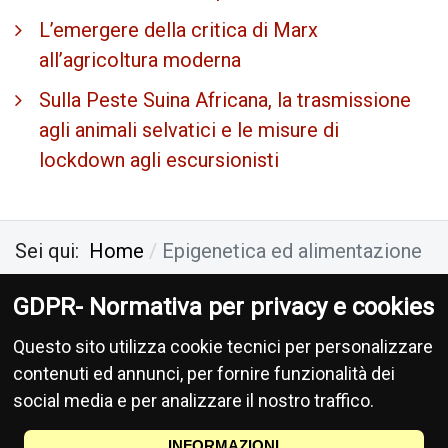
L’emergere della critica di Marx
all’agricoltura moderna
Sulla Peste Suina Africana, la trasmissione
agli animali selvatici e le misure di
lockdown agli escursionisti
Sei qui:
Home
Epigenetica ed alimentazione
GDPR- Normativa per privacy e cookies
Antropocene Ecologia Socialismo
-
Privacy
-
Questo sito utilizza cookie tecnici per personalizzare
Donazioni
contenuti ed annunci, per fornire funzionalità dei
social media e per analizzare il nostro traffico.
Le informa­zioni di cui si occupa questo sito non hanno na­tura periodica, pertanto non
sono sog­gette alla normativa della legge 47/78, richiamata dalla leg­ge 62/­2001.
INFORMAZIONI