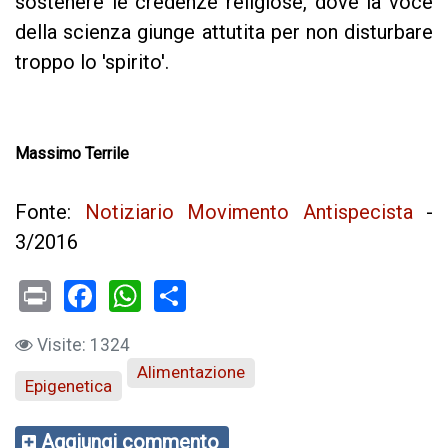
sostenere le credenze religiose, dove la voce
della scienza giunge attutita per non disturbare
troppo lo 'spirito'.
Massimo Terrile
Fonte:
Notiziario Movimento Antispecista
-
3/2016
Print
Facebook
WhatsApp
Visite: 1324
Alimentazione
Epigenetica
Aggiungi commento