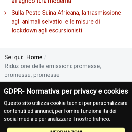
all’agricoltura moderna
Sulla Peste Suina Africana, la trasmissione
agli animali selvatici e le misure di
lockdown agli escursionisti
Sei qui:
Home
Riduzione delle emissioni: promesse,
promesse, promesse
GDPR- Normativa per privacy e cookies
Antropocene Ecologia Socialismo
-
Privacy
-
Questo sito utilizza cookie tecnici per personalizzare
Donazioni
contenuti ed annunci, per fornire funzionalità dei
social media e per analizzare il nostro traffico.
Le informa­zioni di cui si occupa questo sito non hanno na­tura periodica, pertanto non
sono sog­gette alla normativa della legge 47/78, richiamata dalla leg­ge 62/­2001.