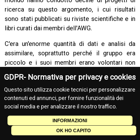
mondo hanno condotto decine di progetti di
ricerca su questo argomento, i cui risultati
sono stati pubblicati su riviste scientifiche e in
libri curati dai membri dell'AWG.
C'era un'enorme quantità di dati e analisi da
assimilare, soprattutto perché il gruppo era
piccolo e i suoi membri erano volontari non
retribuiti. Tuttavia, nel 2015 avevano
GDPR- Normativa per privacy e cookies
accumulato e valutato una grande quantità di
Questo sito utilizza cookie tecnici per personalizzare
prove geologiche, indicatori fisici evidenti che
contenuti ed annunci, per fornire funzionalità dei
stava avvenendo un cambiamento radicale. Un
social media e per analizzare il nostro traffico.
articolo che riassumeva tali prove è stato
pubblicato sulla rivista
Science
nel gennaio
INFORMAZIONI
2016.
OK HO CAPITO