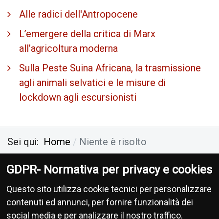
Alle radici dell'Antropocene
L’emergere della critica di Marx
all’agricoltura moderna
Sulla Peste Suina Africana, la trasmissione
agli animali selvatici e le misure di
lockdown agli escursionisti
Sei qui:
Home
Niente è risolto
GDPR- Normativa per privacy e cookies
Antropocene Ecologia Socialismo
-
Privacy
-
Questo sito utilizza cookie tecnici per personalizzare
Donazioni
contenuti ed annunci, per fornire funzionalità dei
social media e per analizzare il nostro traffico.