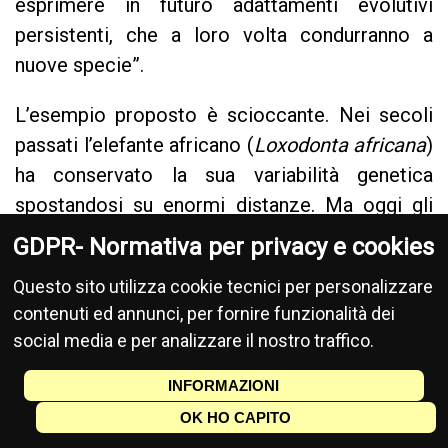
esprimere in futuro adattamenti evolutivi
persistenti, che a loro volta condurranno a
nuove specie”.
L’esempio proposto è scioccante. Nei secoli
passati l’elefante africano (
Loxodonta africana
)
ha conservato la sua variabilità genetica
spostandosi su enormi distanze. Ma oggi gli
elefanti rimasti sopravvivono in popolazioni
GDPR- Normativa per privacy e cookies
talmente frammentate che il flusso di geni è
Questo sito utilizza cookie tecnici per personalizzare
interrotto. Gli elefanti sono cioè già “sotto i
contenuti ed annunci, per fornire funzionalità dei
numeri minimi per mantenere aperta la
social media e per analizzare il nostro traffico.
possibilità della speciazione”. E allora:
dovremmo abbandonare gli elefanti al loro
INFORMAZIONI
destino?
OK HO CAPITO