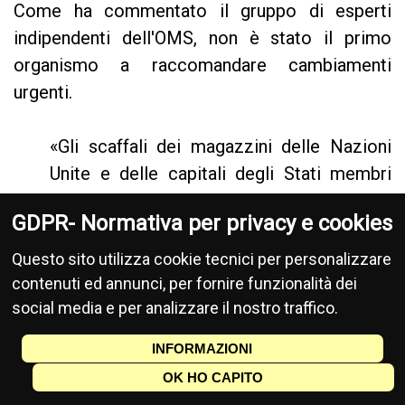
Come ha commentato il gruppo di esperti
indipendenti dell'OMS, non è stato il primo
organismo a raccomandare cambiamenti
urgenti.
«Gli scaffali dei magazzini delle Nazioni
Unite e delle capitali degli Stati membri
sono pieni di rapporti di precedenti
GDPR- Normativa per privacy e cookies
revisioni e valutazioni che avrebbero
potuto mitigare la crisi sociale ed
Questo sito utilizza cookie tecnici per personalizzare
economica globale in cui ci troviamo.
contenuti ed annunci, per fornire funzionalità dei
Sono rimasti ignorati per troppo tempo».
social media e per analizzare il nostro traffico.
[16]
INFORMAZIONI
OK HO CAPITO
Ora abbiamo un altro piano che prevede ampi