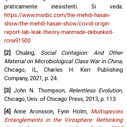
praticamente inesistenti. Si veda:
https://www.msnbc.com/the-mehdi-hasan-
show/the-mehdi-hasan-show/covid-origin-
report-lab-leak-theory-manmade-debunked-
rcna91500
[2]
Chuăng,
Social Contagion: And Other
Material on Microbiological Class War in China
,
Chicago, IL, Charles H. Kerr Publishing
Company, 2021, p. 24.
[3]
John N. Thompson,
Relentless Evolution
,
Chicago, Univ. of Chicago Press, 2013, p. 113.
[4]
Anne Aronsson, Fynn Holm,
Multispecies
Entanglements in the Virosphere: Rethinking