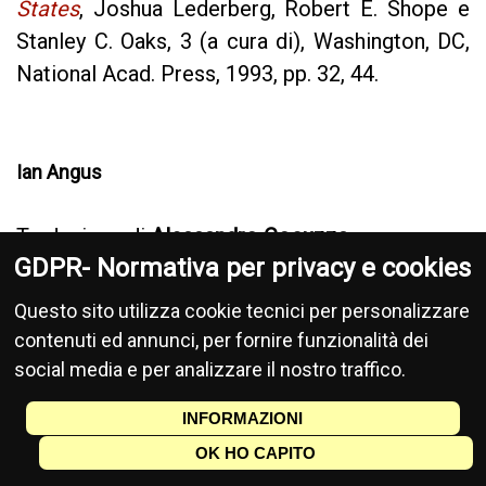
States
, Joshua Lederberg, Robert E. Shope e
Stanley C. Oaks, 3 (a cura di), Washington, DC,
National Acad. Press, 1993, pp. 32, 44.
Ian Angus
Traduzione di
Alessandro Cocuzza
GDPR- Normativa per privacy e cookies
Fonte:
Climate&Capitalism
14.03.2024
Questo sito utilizza cookie tecnici per personalizzare
contenuti ed annunci, per fornire funzionalità dei
social media e per analizzare il nostro traffico.
Articoli da
Climate and Capitalism
in
INFORMAZIONI
traduzione italiana
OK HO CAPITO