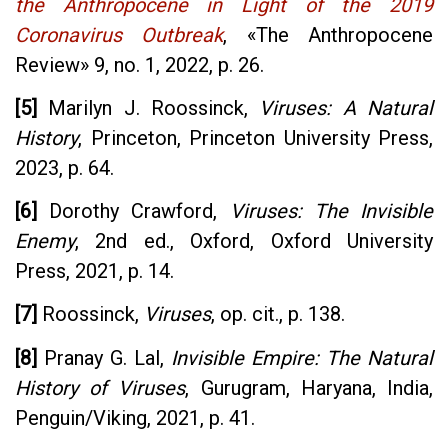
the Anthropocene in Light of the 2019
Coronavirus Outbreak
,
«
The Anthropocene
Review
»
9, no. 1, 2022, p. 26.
[5]
Marilyn J. Roossinck,
Viruses: A Natural
History
, Princeton, Princeton University Press,
2023, p. 64.
[6]
Dorothy Crawford,
Viruses: The Invisible
Enemy
, 2nd ed., Oxford, Oxford University
Press, 2021, p. 14.
[7]
Roossinck,
Viruses
, op. cit., p. 138.
[8]
Pranay G. Lal,
Invisible Empire: The Natural
History of Viruses
, Gurugram, Haryana, India,
Penguin/Viking, 2021, p. 41.