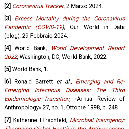
[2]
Coronavirus Tracker
, 2 Marzo 2024.
[3]
Excess Mortality during the Coronavirus
Pandemic (COVID-19
)
,
Our World in Data
(blog), 29 Febbraio 2024.
[4]
World Bank,
World Development Report
2022
, Washington, DC, World Bank, 2022.
[5]
World Bank, 1.
[6]
Ronald Barrett
et al.
,
Emerging and Re-
Emerging Infectious Diseases: The Third
Epidemiologic Transition
,
«
Annual Review of
Anthropology
»
27, no. 1, Ottobre 1998, p. 248.
[7]
Katherine Hirschfeld,
Microbial Insurgency:
Theorizing Global Health in the Anthropocene
,