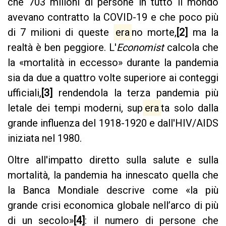
che 703 milioni di persone in tutto il mondo
avevano contratto la COVID-19 e che poco più
di 7 milioni di queste
era
no morte,
[2]
ma la
realtà è ben peggiore. L'
Economist
calcola che
la «mortalità in eccesso» durante la pandemia
sia da due a quattro volte superiore ai conteggi
ufficiali,
[3]
rendendola la terza pandemia più
letale dei tempi moderni, sup
era
ta solo dalla
grande influenza del 1918-1920 e dall'HIV/AIDS
iniziata nel 1980.
Oltre all'impatto diretto sulla salute e sulla
mortalità, la pandemia ha innescato quella che
la Banca Mondiale descrive come «la più
grande crisi economica globale nell’arco di più
di un secolo»
[4]
: il numero di persone che