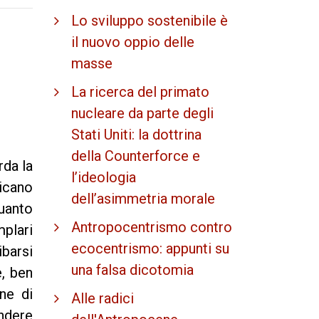
Lo sviluppo sostenibile è
il nuovo oppio delle
masse
La ricerca del primato
nucleare da parte degli
Stati Uniti: la dottrina
della Counterforce e
rda la
l’ideologia
ricano
dell’asimmetria morale
quanto
Antropocentrismo contro
mplari
ecocentrismo: appunti su
barsi
una falsa dicotomia
e, ben
ne di
Alle radici
endere