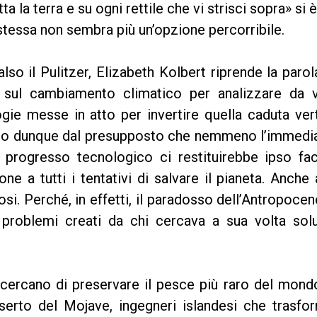
 la terra e su ogni rettile che vi strisci sopra» si è
é stessa non sembra più un’opzione percorribile.
lso il Pulitzer, Elizabeth Kolbert riprende la paro
e sul cambiamento climatico per analizzare da v
ogie messe in atto per invertire quella caduta ver
tendo dunque dal presupposto che nemmeno l’immedi
i progresso tecnologico ci restituirebbe ipso fa
e a tutti i tentativi di salvare il pianeta. Anche 
osi. Perché, in effetti, il paradosso dell’Antropocen
 problemi creati da chi cercava a sua volta solu
 cercano di preservare il pesce più raro del mond
serto del Mojave, ingegneri islandesi che trasfo