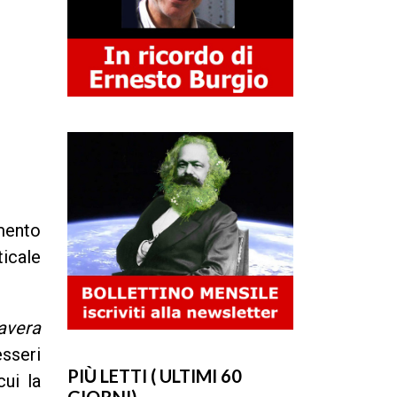
mento
ticale
avera
esseri
PIÙ LETTI ( ULTIMI 60
cui la
GIORNI)