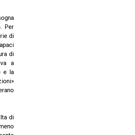
sogna
o. Per
rie di
capaci
ura di
ava a
e e la
ioni»
erano
lta di
e meno