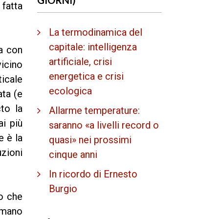
 fatta
La termodinamica del
capitale: intelligenza
la con
artificiale, crisi
icino
energetica e crisi
ticale
ecologica
ata (e
cto la
Allarme temperature:
ai più
saranno «a livelli record o
e è la
quasi» nei prossimi
zioni
cinque anni
In ricordo di Ernesto
Burgio
o che
rmano