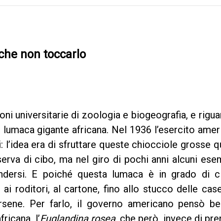
che non toccarlo
oni universitarie di zoologia e biogeografia, e rigua
 lumaca gigante africana. Nel 1936 l’esercito ame
i: l’idea era di sfruttare queste chiocciole grosse 
erva di cibo, ma nel giro di pochi anni alcuni ese
ondersi. E poiché questa lumaca è in grado di ci
ai roditori, al cartone, fino allo stucco delle cas
rsene. Per farlo, il governo americano pensò be
ricana, l’
Euglandina rosea
, che però, invece di pr