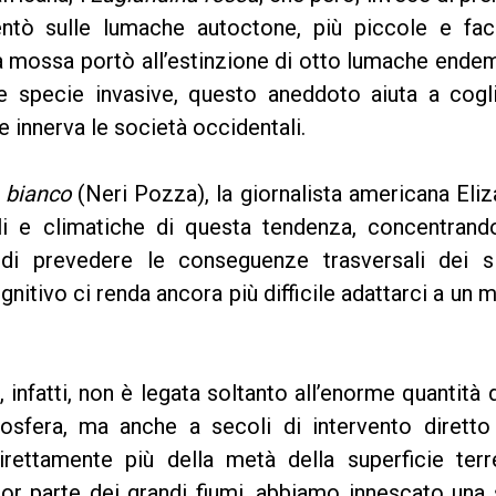
entò sulle lumache autoctone, più piccole e faci
ta mossa portò all’estinzione di otto lumache ende
le specie invasive, questo aneddoto aiuta a cogl
he innerva le società occidentali.
o bianco
(Neri Pozza), la giornalista americana Eli
li e climatiche di questa tendenza, concentrando
à di prevedere le conseguenze trasversali dei si
nitivo ci renda ancora più difficile adattarci a un
, infatti, non è legata soltanto all’enorme quantità 
osfera, ma anche a secoli di intervento diretto 
rettamente più della metà della superficie terre
or parte dei grandi fiumi, abbiamo innescato una 