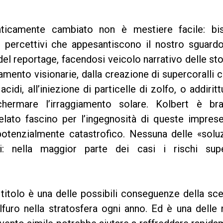
icamente cambiato non è mestiere facile: bi
i e percettivi che appesantiscono il nostro sguard
 del reportage, facendosi veicolo narrativo delle sto
amento visionarie, dalla creazione di supercoralli 
cidi, all’iniezione di particelle di zolfo, o addiritt
chermare l’irraggiamento solare. Kolbert è br
elato fascino per l’ingegnosità di queste impres
potenzialmente catastrofico. Nessuna delle «soluz
zi: nella maggior parte dei casi i rischi sup
l titolo è una delle possibili conseguenze della sce
lfuro nella stratosfera ogni anno. Ed è una dell