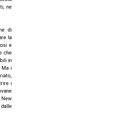
i, ne
ne di
are la
uosi e
ve che
ili in
. Ma i
riato,
rire i
iovane
o. New
 dalle