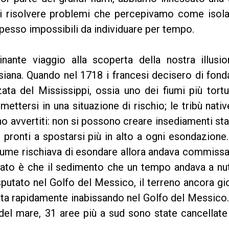
di risolvere problemi che percepivamo come isolat
spesso impossibili da individuare per tempo.
nante viaggio alla scoperta della nostra illusio
isiana. Quando nel 1718 i francesi decisero di fond
zata del Mississippi, ossia uno dei fiumi più tort
ettersi in una situazione di rischio; le tribù nati
no avvertiti: non si possono creare insediamenti stab
 pronti a spostarsi più in alto a ogni esondazione
 fiume rischiava di esondare allora andava commissa
ultato è che il sedimento che un tempo andava a nut
 sputato nel Golfo del Messico, il terreno ancora g
 sta rapidamente inabissando nel Golfo del Messic
o del mare, 31 aree più a sud sono state cancellate