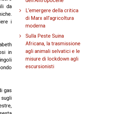
dell'Antropocene
li da
L’emergere della critica
miche.
di Marx all’agricoltura
iere i
moderna
Sulla Peste Suina
Africana, la trasmissione
zabeth
agli animali selvatici e le
si in
misure di lockdown agli
ngoli
escursionisti
 mondo
di gas
sugli
stre,
sesta