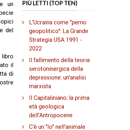
PIÙ LETTI (TOP TEN)
re un
pecie
copici
L'Ucraina come "perno
re del
geopolitico": La Grande
Strategia USA 1991 -
2022
libro
Il fallimento della teoria
ato il
serotoninergica della
tta di
depressione: un'analisi
nostre
marxista
Il Capitaliniano: la prima
età geologica
dell’Antropocene
C’è un "Io" nell'animale