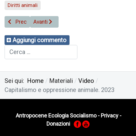
Diritti animali
Articolo precedente: Capitalismo nell’Antropocene. In
Articolo successivo: Storia del rapporto Sc
Prec
Avanti
Aggiungi commento
Cerca
Sei qui:
Home
Materiali
Video
Capitalismo e oppressione animale. 2023
Antropocene Ecologia Socialismo
-
Privacy
-
Donazioni