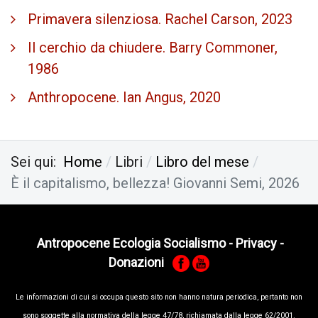
Primavera silenziosa. Rachel Carson, 2023
Il cerchio da chiudere. Barry Commoner,
1986
Anthropocene. Ian Angus, 2020
Sei qui:
Home
Libri
Libro del mese
È il capitalismo, bellezza! Giovanni Semi, 2026
Antropocene Ecologia Socialismo
-
Privacy
-
Donazioni
Le informa­zioni di cui si occupa questo sito non hanno na­tura periodica, pertanto non
sono sog­gette alla normativa della legge 47/78, richiamata dalla leg­ge 62/­2001.