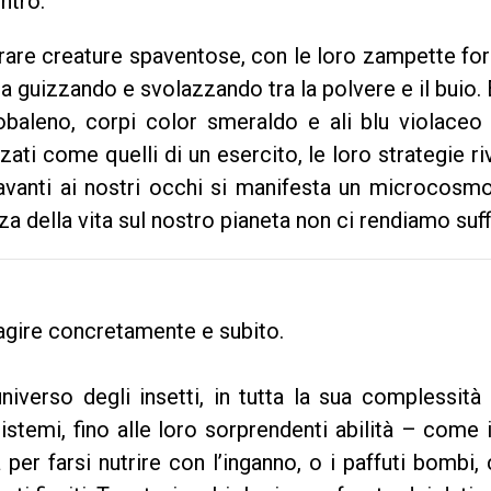
ntro.
are creature spaventose, con le loro zampette formi
a guizzando e svolazzando tra la polvere e il buio. 
baleno, corpi color smeraldo e ali blu violaceo
ati come quelli di un esercito, le loro strategie r
vanti ai nostri occhi si manifesta un microcosmo 
a della vita sul nostro pianeta non ci rendiamo suf
r agire concretamente e subito.
iverso degli insetti, in tutta la sua complessità 
istemi, fino alle loro sorprendenti abilità – come 
 per farsi nutrire con l’inganno, o i paffuti bomb