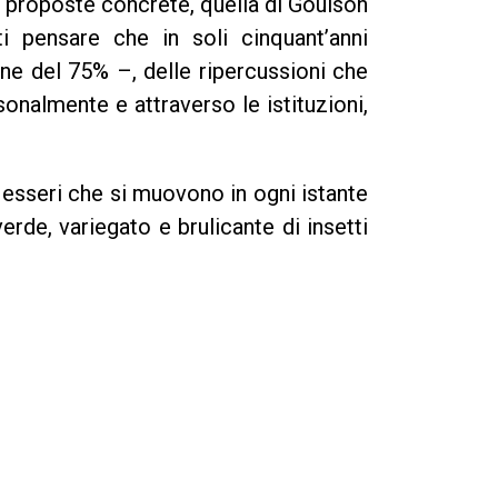
i e proposte concrete, quella di Goulson
ti pensare che in soli cinquant’anni
one del 75% –, delle ripercussioni che
onalmente e attraverso le istituzioni,
 esseri che si muovono in ogni istante
rde, variegato e brulicante di insetti