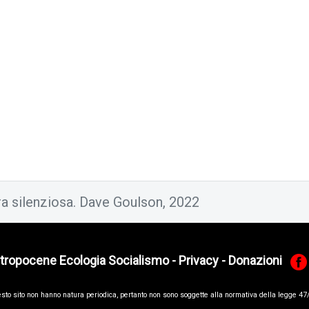
ra silenziosa. Dave Goulson, 2022
tropocene Ecologia Socialismo
-
Privacy
-
Donazioni
esto sito non hanno na­tura periodica, pertanto non sono sog­gette alla normativa della legge 47/