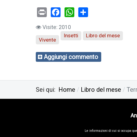
Print
Facebook
WhatsApp
Visite: 2010
Insetti
Libro del mese
Vivente
Aggiungi commento
Sei qui:
Home
Libro del mese
Ter
An
Le informa­zioni di cui si occupa qu