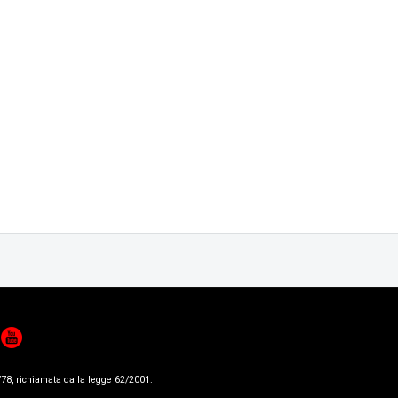
78, richiamata dalla leg­ge 62/­2001.