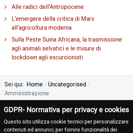
Alle radici dell'Antropocene
L’emergere della critica di Marx
all’agricoltura moderna
Sulla Peste Suina Africana, la trasmissione
agli animali selvatici e le misure di
lockdown agli escursionisti
Sei qui:
Home
Uncategorised
Amministrazione
GDPR- Normativa per privacy e cookies
Antropocene Ecologia Socialismo
-
Privacy
-
Questo sito utilizza cookie tecnici per personalizzare
Donazioni
contenuti ed annunci, per fornire funzionalità dei